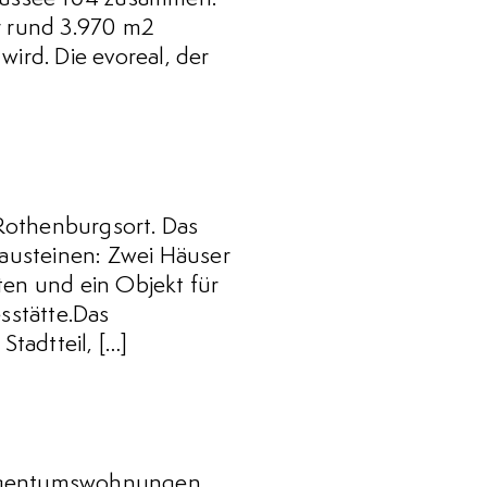
r rund 3.970 m2
ird. Die evoreal, der
Rothenburgsort. Das
Bausteinen: Zwei Häuser
en und ein Objekt für
sstätte.Das
tadtteil, […]
12Eigentumswohnungen