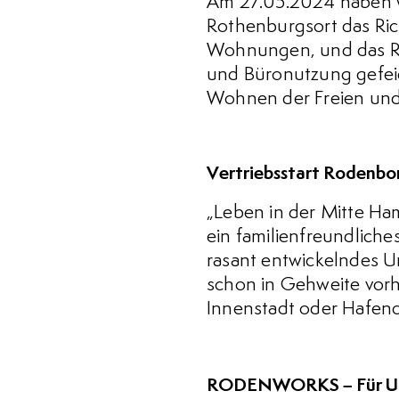
Am 27.05.2024 haben w
Rothenburgsort das Ric
Wohnungen, und das R
und Büronutzung gefeie
Wohnen der Freien und
Vertriebsstart Rodenbo
„Leben in der Mitte Ha
ein familienfreundliche
rasant entwickelndes Um
schon in Gehweite vorh
Innenstadt oder Hafenci
RODENWORKS – Für Unte