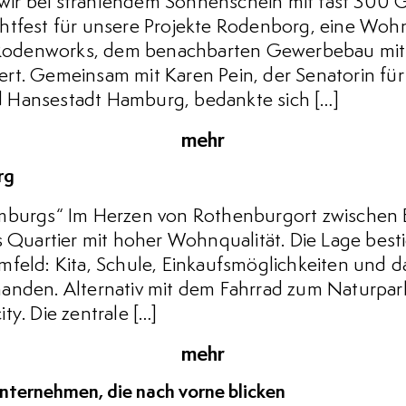
ir bei strahlendem Sonnenschein mit fast 300 
htfest für unsere Projekte Rodenborg, eine Wohn
odenworks, dem benachbarten Gewerbebau mit 
rt. Gemeinsam mit Karen Pein, der Senatorin fü
 Hansestadt Hamburg, bedankte sich […]
mehr
rg
mburgs“ Im Herzen von Rothenburgort zwischen E
s Quartier mit hoher Wohnqualität. Die Lage besti
feld: Kita, Schule, Einkaufsmöglichkeiten und das
anden. Alternativ mit dem Fahrrad zum Naturpark
ty. Die zentrale […]
mehr
rnehmen, die nach vorne blicken