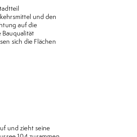
dtteil
rkehrsmittel und den
htung auf die
 Bauqualität
sen sich die Flächen
f und zieht seine
aussee 104 zusammen.