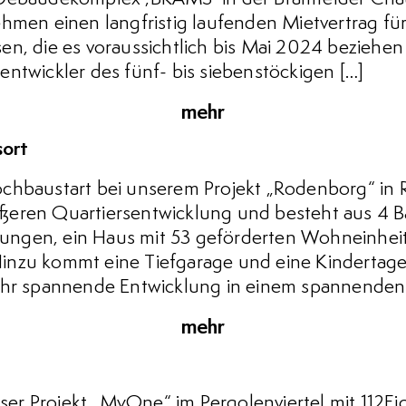
ehmen einen langfristig laufenden Mietvertrag fü
n, die es voraussichtlich bis Mai 2024 beziehen w
ntwickler des fünf- bis siebenstöckigen […]
mehr
sort
chbaustart bei unserem Projekt „Rodenborg“ in 
größeren Quartiersentwicklung und besteht aus 4 
ngen, ein Haus mit 53 geförderten Wohneinheit
nzu kommt eine Tiefgarage und eine Kindertage
ehr spannende Entwicklung in einem spannenden S
mehr
 unser Projekt „MyOne“ im Pergolenviertel mit 1