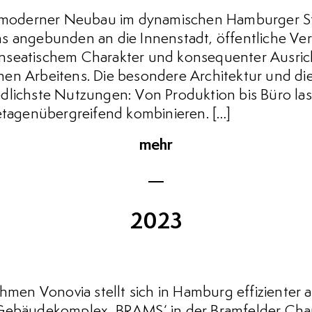
oderner Neubau im dynamischen Hamburger Sta
s angebunden an die Innenstadt, öffentliche Ve
nseatischem Charakter und konsequenter Ausric
en Arbeitens. Die besondere Architektur und die
dlichste Nutzungen: Von Produktion bis Büro las
 etagenübergreifend kombinieren. […]
mehr
2023
n Vonovia stellt sich in Hamburg effizienter au
 Gebäudekomplex ‚BRAMS‘ in der Bramfelder Ch