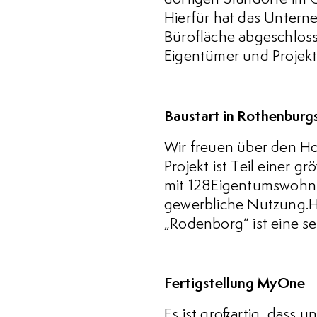
Hierfür hat das Untern
Bürofläche abgeschlosse
Eigentümer und Projekte
Baustart in Rothenburg
Wir freuen über den Ho
Projekt ist Teil einer 
mit 128Eigentumswohnu
gewerbliche Nutzung.Hi
„Rodenborg“ ist eine s
Fertigstellung MyOne
Es ist großartig, dass