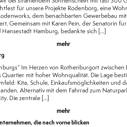
ir bei strahlendem Sonnenschein mit fast 300 
htfest für unsere Projekte Rodenborg, eine Wohn
odenworks, dem benachbarten Gewerbebau mit 
rt. Gemeinsam mit Karen Pein, der Senatorin fü
 Hansestadt Hamburg, bedankte sich […]
mehr
rg
mburgs“ Im Herzen von Rothenburgort zwischen E
s Quartier mit hoher Wohnqualität. Die Lage besti
feld: Kita, Schule, Einkaufsmöglichkeiten und das
anden. Alternativ mit dem Fahrrad zum Naturpark
ty. Die zentrale […]
mehr
rnehmen, die nach vorne blicken