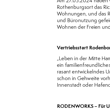
Am 27.05.2024 haben w
Rothenburgsort das Ric
Wohnungen, und das R
und Büronutzung gefeie
Wohnen der Freien und
Vertriebsstart Rodenbo
„Leben in der Mitte Ha
ein familienfreundliche
rasant entwickelndes Um
schon in Gehweite vorh
Innenstadt oder Hafenci
RODENWORKS – Für Unte