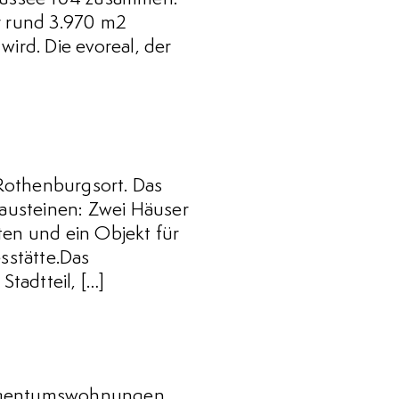
r rund 3.970 m2
ird. Die evoreal, der
Rothenburgsort. Das
Bausteinen: Zwei Häuser
en und ein Objekt für
sstätte.Das
tadtteil, […]
12Eigentumswohnungen