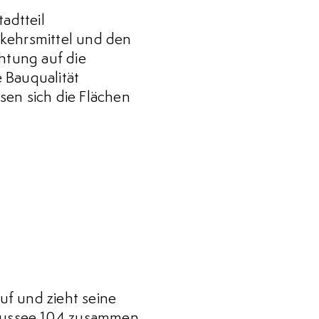
dtteil
rkehrsmittel und den
htung auf die
 Bauqualität
sen sich die Flächen
f und zieht seine
aussee 104 zusammen.