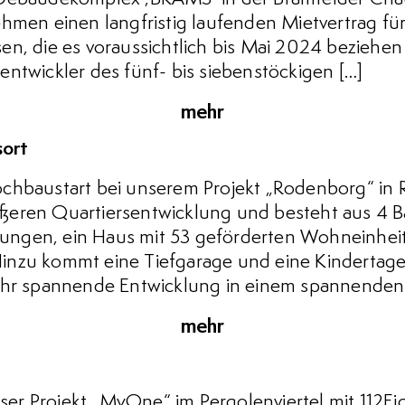
ehmen einen langfristig laufenden Mietvertrag fü
n, die es voraussichtlich bis Mai 2024 beziehen w
ntwickler des fünf- bis siebenstöckigen […]
mehr
sort
chbaustart bei unserem Projekt „Rodenborg“ in 
größeren Quartiersentwicklung und besteht aus 4 
ngen, ein Haus mit 53 geförderten Wohneinheit
nzu kommt eine Tiefgarage und eine Kindertage
ehr spannende Entwicklung in einem spannenden S
mehr
 unser Projekt „MyOne“ im Pergolenviertel mit 1