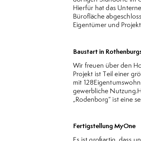
Hierfür hat das Untern
Bürofläche abgeschlosse
Eigentümer und Projekte
Baustart in Rothenburg
Wir freuen über den Ho
Projekt ist Teil einer 
mit 128Eigentumswohnu
gewerbliche Nutzung.Hi
„Rodenborg“ ist eine s
Fertigstellung MyOne
Es ist großartig, dass