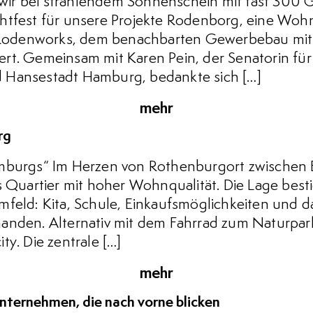
ir bei strahlendem Sonnenschein mit fast 300 
htfest für unsere Projekte Rodenborg, eine Wohn
odenworks, dem benachbarten Gewerbebau mit 
rt. Gemeinsam mit Karen Pein, der Senatorin fü
 Hansestadt Hamburg, bedankte sich […]
mehr
rg
mburgs“ Im Herzen von Rothenburgort zwischen E
s Quartier mit hoher Wohnqualität. Die Lage besti
feld: Kita, Schule, Einkaufsmöglichkeiten und das
anden. Alternativ mit dem Fahrrad zum Naturpark
ty. Die zentrale […]
mehr
rnehmen, die nach vorne blicken