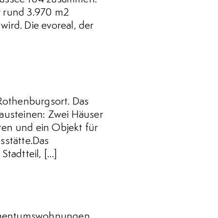
r rund 3.970 m2
ird. Die evoreal, der
Rothenburgsort. Das
Bausteinen: Zwei Häuser
en und ein Objekt für
sstätte.Das
tadtteil, […]
12Eigentumswohnungen