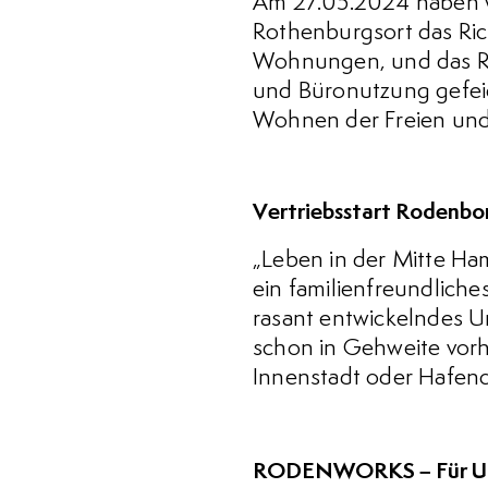
Am 27.05.2024 haben w
Rothenburgsort das Ric
Wohnungen, und das R
und Büronutzung gefeie
Wohnen der Freien und
Vertriebsstart Rodenbo
„Leben in der Mitte Ha
ein familienfreundliche
rasant entwickelndes Um
schon in Gehweite vorh
Innenstadt oder Hafenci
RODENWORKS – Für Unte